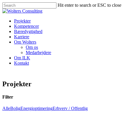
Skip
Hit enter to search or ESC to close
to
Close
main
Search
content
Menu
Projekter
Kompetencer
Bæredygtighed
Karriere
Om Wolters
Om os
Medarbejdere
Om ILK
Kontakt
Projekter
Filter
Alle
Bolig
Energioptimering
Erhverv / Offentlig