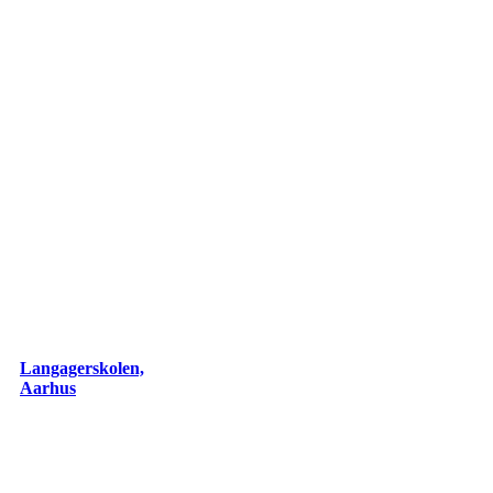
Langagerskolen,
Langagerskolen,
Aarhus
Aarhus