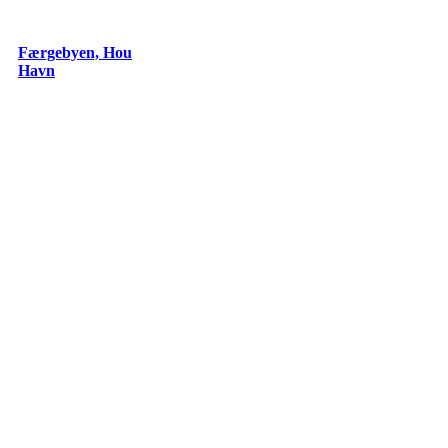
Færgebyen,
Færgebyen, Hou
Hou
Havn
Havn